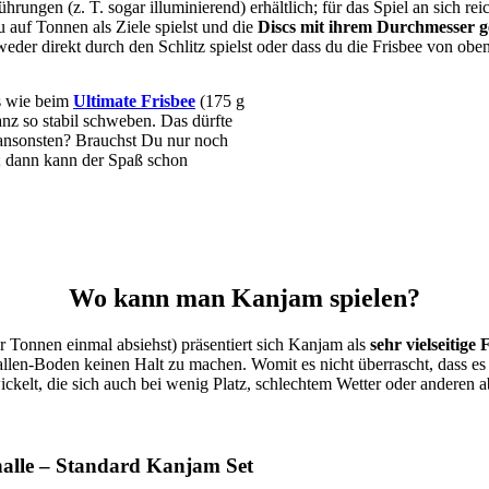
ngen (z. T. sogar illuminierend) erhältlich; für das Spiel an sich reicht
u auf Tonnen als Ziele spielst und die
Discs mit ihrem Durchmesser g
der direkt durch den Schlitz spielst oder dass du die Frisbee von oben
s wie beim
Ultimate Frisbee
(175 g
anz so stabil schweben. Das dürfte
 ansonsten? Brauchst Du nur noch
; dann kann der Spaß schon
Wo kann man Kanjam spielen?
Tonnen einmal absiehst) präsentiert sich Kanjam als
sehr vielseitige
llen-Boden keinen Halt zu machen. Womit es nicht überrascht, dass es d
wickelt, die sich auch bei wenig Platz, schlechtem Wetter oder andere
halle – Standard Kanjam Set