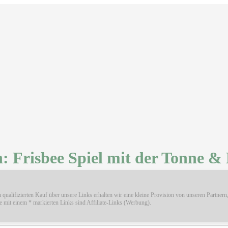
 Frisbee Spiel mit der Tonne & 
qualifizierten Kauf über unsere Links erhalten wir eine kleine Provision von unseren Partnern
lle mit einem * markierten Links sind Affiliate-Links (Werbung).