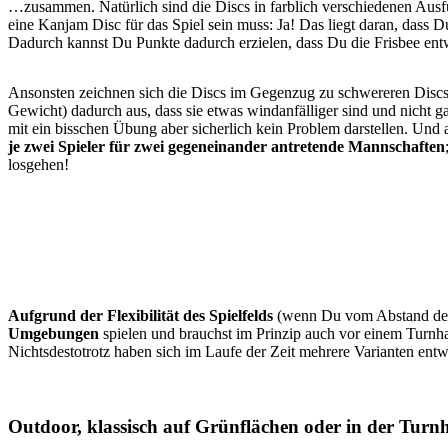
…zusammen. Natürlich sind die Discs in farblich verschiedenen Ausführu
eine Kanjam Disc für das Spiel sein muss: Ja! Das liegt daran, dass D
Dadurch kannst Du Punkte dadurch erzielen, dass Du die Frisbee entwe
Ansonsten zeichnen sich die Discs im Gegenzug zu schwereren Disc
Gewicht) dadurch aus, dass sie etwas windanfälliger sind und nicht g
mit ein bisschen Übung aber sicherlich kein Problem darstellen. Und
je zwei Spieler für zwei gegeneinander antretende Mannschaften
losgehen!
Aufgrund der Flexibilität des Spielfelds
(wenn Du vom Abstand der 
Umgebungen
spielen und brauchst im Prinzip auch vor einem Turnha
Nichtsdestotrotz haben sich im Laufe der Zeit mehrere Varianten ent
Outdoor, klassisch auf Grünflächen oder in der Turn