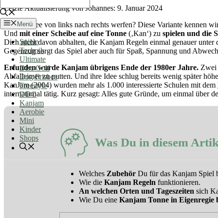
9. Januar 2024
Menü
Eine Frisbee von links nach rechts werfen? Diese Variante kennen wir
Und
mit einer Scheibe auf eine Tonne
(‚Kan‘) zu
spielen und die 
Spiele
Dich nicht davon abhalten, die Kanjam Regeln einmal genauer unter d
Technik
Gegenzug sorgt das Spiel aber auch für Spaß, Spannung und Abwech
Ultimate
Erfunden wurde Kanjam übrigens Ende der 1980er Jahre.
Zwei S
Disc Golf
Abfalleimer zu putten. Und ihre Idee schlug bereits wenig später höh
Dog Frisbee
KanJam (2004) wurden mehr als 1.000 interessierte Schulen mit dem
Freestyle
international tätig. Kurz gesagt: Alles gute Gründe, um einmal übe
DDC
Kanjam
Aerobie
Mini
Kinder
Shops
Was Du in diesem Artik
Welches
Zubehör
Du für das Kanjam Spiel b
Wie die
Kanjam Regeln
funktionieren.
An welchen Orten und Tageszeiten
sich Ka
Wie Du eine
Kanjam Tonne in Eigenregie