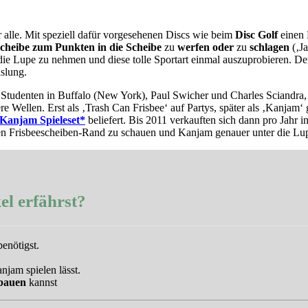
 alle. Mit speziell dafür vorgesehenen Discs wie beim
Disc Golf
einen 
Scheibe zum Punkten in die Scheibe
zu
werfen oder
zu
schlagen
(‚J
ie Lupe zu nehmen und diese tolle Sportart einmal auszuprobieren. Den
slung.
tudenten in Buffalo (New York), Paul Swicher und Charles Sciandra, 
ere Wellen. Erst als ‚Trash Can Frisbee‘ auf Partys, später als ‚Kanja
Kanjam Spieleset*
beliefert. Bis 2011 verkauften sich dann pro Jahr
r den Frisbeescheiben-Rand zu schauen und Kanjam genauer unter die L
el erfährst?
enötigst.
njam spielen lässt.
 bauen
kannst