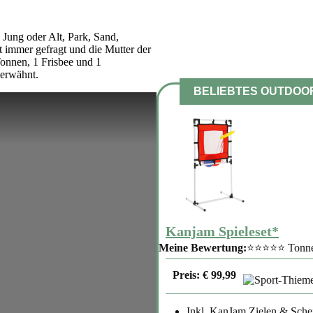
 Jung oder Alt, Park, Sand,
t immer gefragt und die Mutter der
onnen, 1 Frisbee und 1
 erwähnt.
BELIEBTES OUTDOOR
Kanjam Spieleset*
Meine Bewertung:
⭐⭐⭐⭐⭐ Tonnen a
Preis: € 99,99
Inkl. KanJam Zielen & Sche